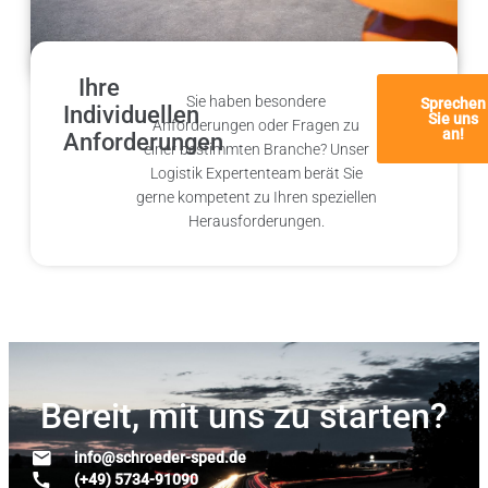
Ihre
Sie haben besondere
Sprechen
Individuellen
Sie uns
Anforderungen oder Fragen zu
an!
Anforderungen
einer bestimmten Branche? Unser
Logistik Expertenteam berät Sie
gerne kompetent zu Ihren speziellen
Herausforderungen.
Bereit, mit uns zu
starten
?
info@schroeder-sped.de
(+49) 5734-91090